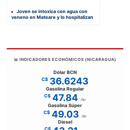
Joven se intoxica con agua con
veneno en Mateare y lo hospitalizan
📊 INDICADORES ECONÓMICOS (NICARAGUA)
Dólar BCN
36.6243
C$
Gasolina Regular
47.84
C$
/ltr
Gasolina Súper
49.03
C$
/ltr
Diesel
C$