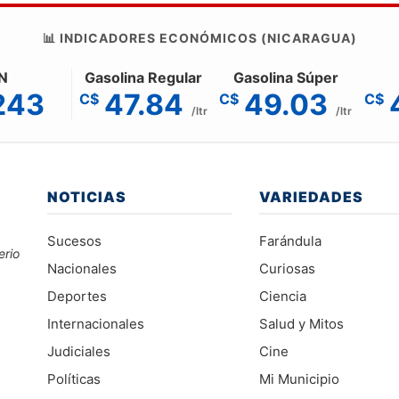
📊 INDICADORES ECONÓMICOS (NICARAGUA)
N
Gasolina Regular
Gasolina Súper
243
47.84
49.03
C$
C$
C$
/ltr
/ltr
NOTICIAS
VARIEDADES
Sucesos
Farándula
erio
Nacionales
Curiosas
Deportes
Ciencia
Internacionales
Salud y Mitos
Judiciales
Cine
Políticas
Mi Municipio