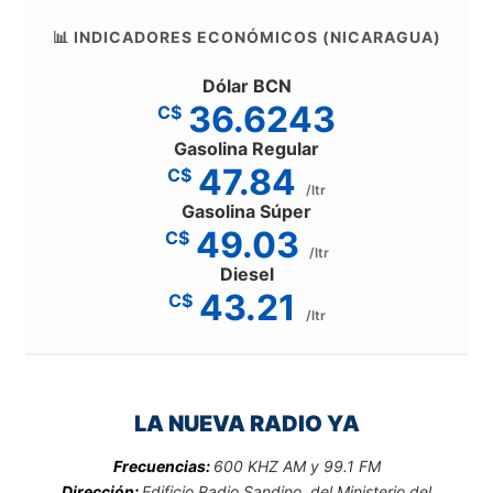
📊 INDICADORES ECONÓMICOS (NICARAGUA)
Dólar BCN
36.6243
C$
Gasolina Regular
47.84
C$
/ltr
Gasolina Súper
49.03
C$
/ltr
Diesel
43.21
C$
/ltr
LA NUEVA RADIO YA
Frecuencias:
600 KHZ AM y 99.1 FM
Dirección:
Edificio Radio Sandino, del Ministerio del