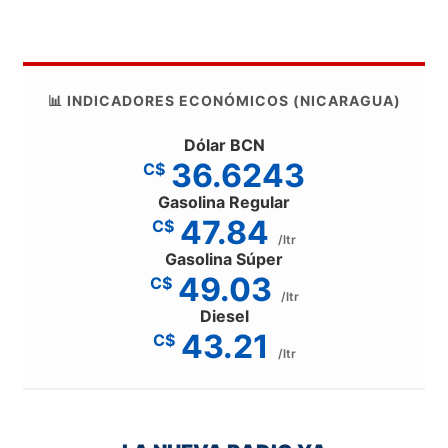
📊 INDICADORES ECONÓMICOS (NICARAGUA)
Dólar BCN
36.6243
C$
Gasolina Regular
47.84
C$
/ltr
Gasolina Súper
49.03
C$
/ltr
Diesel
43.21
C$
/ltr