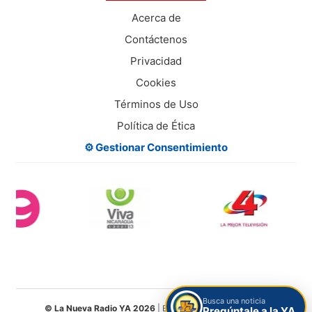
Acerca de
Contáctenos
Privacidad
Cookies
Términos de Uso
Política de Ética
⚙️ Gestionar Consentimiento
Busca una noticia
© La Nueva Radio YA 2026
| Entretenimiento Digital S.A.
Pregúntale a la YA