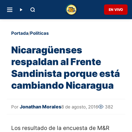
EN VIVO
Portada
/
Políticas
Nicaragüenses
respaldan al Frente
Sandinista porque está
cambiando Nicaragua
Jonathan Morales
8 de agosto, 2016
382
Por
Los resultado de la encuesta de M&R