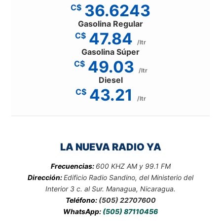
36.6243
C$
Gasolina Regular
47.84
C$
/ltr
Gasolina Súper
49.03
C$
/ltr
Diesel
43.21
C$
/ltr
LA NUEVA RADIO YA
Frecuencias:
600 KHZ AM y 99.1 FM
Dirección:
Edificio Radio Sandino, del Ministerio del
Interior 3 c. al Sur. Managua, Nicaragua.
Teléfono:
(505) 22707600
WhatsApp:
(505) 87110456