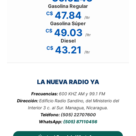
Gasolina Regular
47.84
C$
/ltr
Gasolina Súper
49.03
C$
/ltr
Diesel
43.21
C$
/ltr
LA NUEVA RADIO YA
Frecuencias:
600 KHZ AM y 99.1 FM
Dirección:
Edificio Radio Sandino, del Ministerio del
Interior 3 c. al Sur. Managua, Nicaragua.
Teléfono:
(505) 22707600
WhatsApp:
(505) 87110456