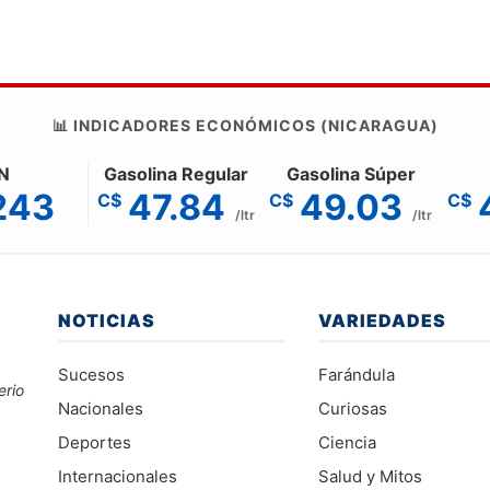
📊 INDICADORES ECONÓMICOS (NICARAGUA)
N
Gasolina Regular
Gasolina Súper
243
47.84
49.03
C$
C$
C$
/ltr
/ltr
NOTICIAS
VARIEDADES
Sucesos
Farándula
erio
Nacionales
Curiosas
Deportes
Ciencia
Internacionales
Salud y Mitos