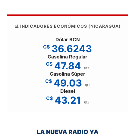
📊 INDICADORES ECONÓMICOS (NICARAGUA)
Dólar BCN
36.6243
C$
Gasolina Regular
47.84
C$
/ltr
Gasolina Súper
49.03
C$
/ltr
Diesel
43.21
C$
/ltr
LA NUEVA RADIO YA