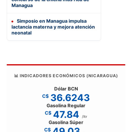
Managua
Simposio en Managua impulsa
lactancia materna y mejora atención
neonatal
📊 INDICADORES ECONÓMICOS (NICARAGUA)
Dólar BCN
36.6243
C$
Gasolina Regular
47.84
C$
/ltr
Gasolina Súper
49.03
C$