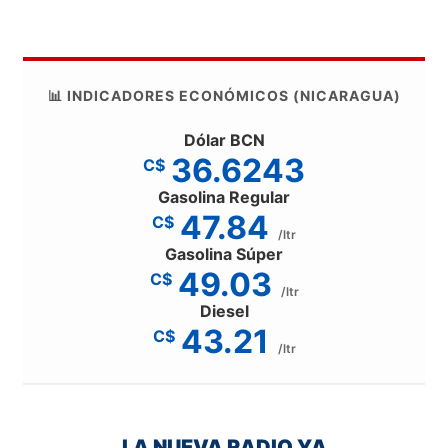
📊 INDICADORES ECONÓMICOS (NICARAGUA)
Dólar BCN
36.6243
C$
Gasolina Regular
47.84
C$
/ltr
Gasolina Súper
49.03
C$
/ltr
Diesel
43.21
C$
/ltr
LA NUEVA RADIO YA