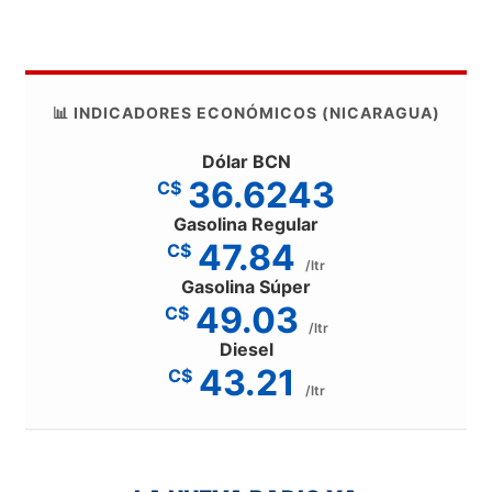
📊 INDICADORES ECONÓMICOS (NICARAGUA)
Dólar BCN
36.6243
C$
Gasolina Regular
47.84
C$
/ltr
Gasolina Súper
49.03
C$
/ltr
Diesel
43.21
C$
/ltr