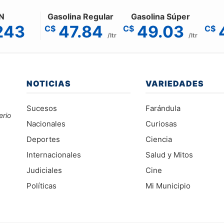
N
Gasolina Regular
Gasolina Súper
243
47.84
49.03
C$
C$
C$
/ltr
/ltr
NOTICIAS
VARIEDADES
Sucesos
Farándula
erio
Nacionales
Curiosas
Deportes
Ciencia
Internacionales
Salud y Mitos
Judiciales
Cine
Políticas
Mi Municipio