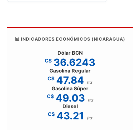
📊 INDICADORES ECONÓMICOS (NICARAGUA)
Dólar BCN
36.6243
C$
Gasolina Regular
47.84
C$
/ltr
Gasolina Súper
49.03
C$
/ltr
Diesel
43.21
C$
/ltr