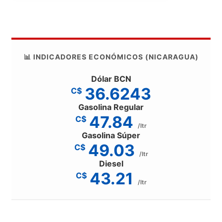
📊 INDICADORES ECONÓMICOS (NICARAGUA)
Dólar BCN
36.6243
C$
Gasolina Regular
47.84
C$
/ltr
Gasolina Súper
49.03
C$
/ltr
Diesel
43.21
C$
/ltr