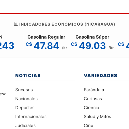
📊 INDICADORES ECONÓMICOS (NICARAGUA)
N
Gasolina Regular
Gasolina Súper
243
47.84
49.03
C$
C$
C$
/ltr
/ltr
NOTICIAS
VARIEDADES
Sucesos
Farándula
erio
Nacionales
Curiosas
Deportes
Ciencia
Internacionales
Salud y Mitos
Judiciales
Cine