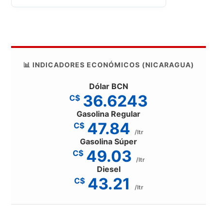
📊 INDICADORES ECONÓMICOS (NICARAGUA)
Dólar BCN
36.6243
C$
Gasolina Regular
47.84
C$
/ltr
Gasolina Súper
49.03
C$
/ltr
Diesel
43.21
C$
/ltr