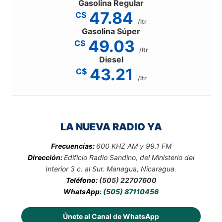
Gasolina Regular
47.84
C$
/ltr
Gasolina Súper
49.03
C$
/ltr
Diesel
43.21
C$
/ltr
LA NUEVA RADIO YA
Frecuencias:
600 KHZ AM y 99.1 FM
Dirección:
Edificio Radio Sandino, del Ministerio del
Interior 3 c. al Sur. Managua, Nicaragua.
Teléfono:
(505) 22707600
WhatsApp:
(505) 87110456
Únete al Canal de WhatsApp