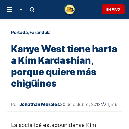
EN VIVO
Portada
/
Farándula
Kanye West tiene harta
a Kim Kardashian,
porque quiere más
chigüines
Jonathan Morales
30 de octubre, 2018
1,519
Por
La socialicé estadounidense Kim