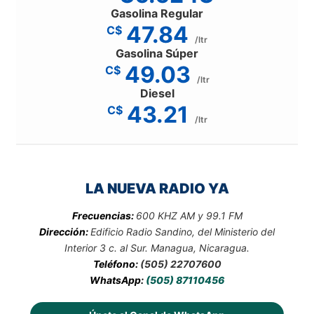
Gasolina Regular
47.84
C$
/ltr
Gasolina Súper
49.03
C$
/ltr
Diesel
43.21
C$
/ltr
LA NUEVA RADIO YA
Frecuencias:
600 KHZ AM y 99.1 FM
Dirección:
Edificio Radio Sandino, del Ministerio del
Interior 3 c. al Sur. Managua, Nicaragua.
Teléfono:
(505) 22707600
WhatsApp:
(505) 87110456