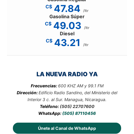
47.84
C$
/ltr
Gasolina Súper
49.03
C$
/ltr
Diesel
43.21
C$
/ltr
LA NUEVA RADIO YA
Frecuencias:
600 KHZ AM y 99.1 FM
Dirección:
Edificio Radio Sandino, del Ministerio del
Interior 3 c. al Sur. Managua, Nicaragua.
Teléfono:
(505) 22707600
WhatsApp:
(505) 87110456
Únete al Canal de WhatsApp