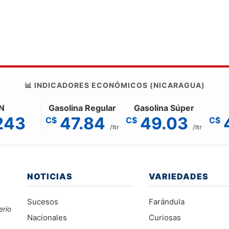
📊 INDICADORES ECONÓMICOS (NICARAGUA)
N
Gasolina Regular
Gasolina Súper
243
47.84
49.03
C$
C$
C$
/ltr
/ltr
NOTICIAS
VARIEDADES
Sucesos
Farándula
erio
Nacionales
Curiosas