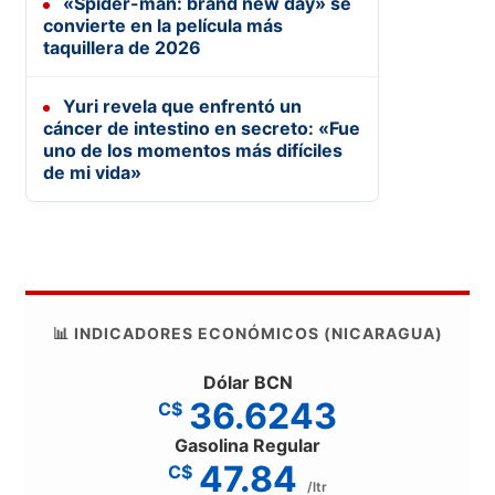
«Spider-man: brand new day» se
convierte en la película más
taquillera de 2026
Yuri revela que enfrentó un
cáncer de intestino en secreto: «Fue
uno de los momentos más difíciles
de mi vida»
📊 INDICADORES ECONÓMICOS (NICARAGUA)
Dólar BCN
36.6243
C$
Gasolina Regular
47.84
C$
/ltr