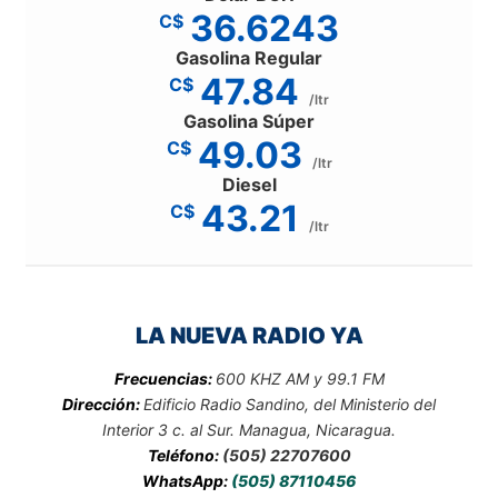
36.6243
C$
Gasolina Regular
47.84
C$
/ltr
Gasolina Súper
49.03
C$
/ltr
Diesel
43.21
C$
/ltr
LA NUEVA RADIO YA
Frecuencias:
600 KHZ AM y 99.1 FM
Dirección:
Edificio Radio Sandino, del Ministerio del
Interior 3 c. al Sur. Managua, Nicaragua.
Teléfono:
(505) 22707600
WhatsApp:
(505) 87110456