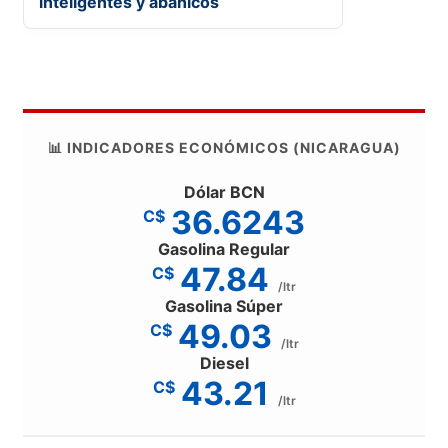
inteligentes y abanicos
📊 INDICADORES ECONÓMICOS (NICARAGUA)
Dólar BCN
36.6243
C$
Gasolina Regular
47.84
C$
/ltr
Gasolina Súper
49.03
C$
/ltr
Diesel
43.21
C$
/ltr