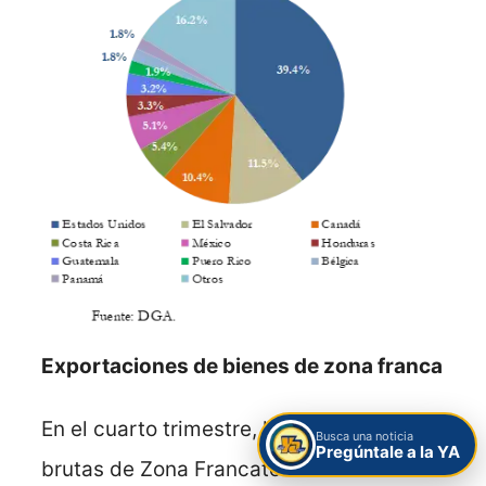
Exportaciones de bienes de zona franca
En el cuarto trimestre, las exportaciones
Busca una noticia
Pregúntale a la YA
brutas de Zona Franca
totalizaron 781.3