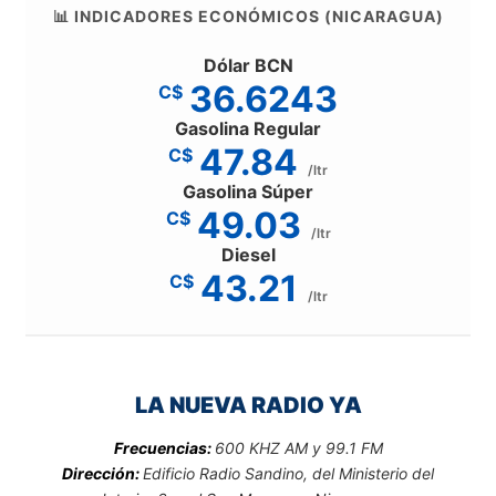
📊 INDICADORES ECONÓMICOS (NICARAGUA)
Dólar BCN
36.6243
C$
Gasolina Regular
47.84
C$
/ltr
Gasolina Súper
49.03
C$
/ltr
Diesel
43.21
C$
/ltr
LA NUEVA RADIO YA
Frecuencias:
600 KHZ AM y 99.1 FM
Dirección:
Edificio Radio Sandino, del Ministerio del