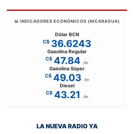
📊 INDICADORES ECONÓMICOS (NICARAGUA)
Dólar BCN
36.6243
C$
Gasolina Regular
47.84
C$
/ltr
Gasolina Súper
49.03
C$
/ltr
Diesel
43.21
C$
/ltr
LA NUEVA RADIO YA