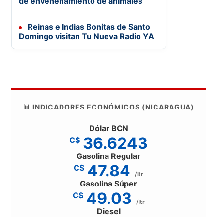
de envenenamiento de animales
Reinas e Indias Bonitas de Santo
Domingo visitan Tu Nueva Radio YA
📊 INDICADORES ECONÓMICOS (NICARAGUA)
Dólar BCN
36.6243
C$
Gasolina Regular
47.84
C$
/ltr
Gasolina Súper
49.03
C$
/ltr
Diesel