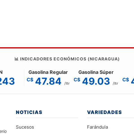
📊 INDICADORES ECONÓMICOS (NICARAGUA)
N
Gasolina Regular
Gasolina Súper
243
47.84
49.03
C$
C$
C$
/ltr
/ltr
NOTICIAS
VARIEDADES
Sucesos
Farándula
erio