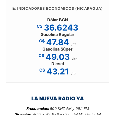
📊 INDICADORES ECONÓMICOS (NICARAGUA)
Dólar BCN
36.6243
C$
Gasolina Regular
47.84
C$
/ltr
Gasolina Súper
49.03
C$
/ltr
Diesel
43.21
C$
/ltr
LA NUEVA RADIO YA
Frecuencias:
600 KHZ AM y 99.1 FM
Dirección:
Edificio Radio Sandino, del Ministerio del