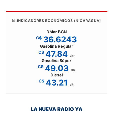
📊 INDICADORES ECONÓMICOS (NICARAGUA)
Dólar BCN
36.6243
C$
Gasolina Regular
47.84
C$
/ltr
Gasolina Súper
49.03
C$
/ltr
Diesel
43.21
C$
/ltr
LA NUEVA RADIO YA