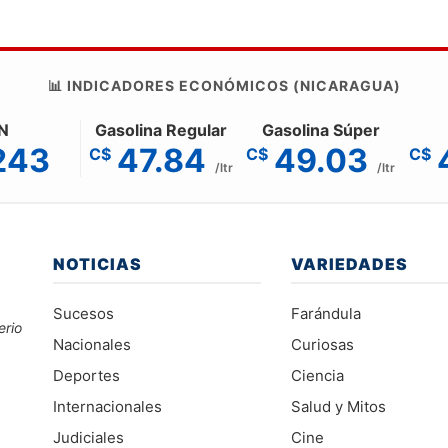
📊 INDICADORES ECONÓMICOS (NICARAGUA)
N
Gasolina Regular
Gasolina Súper
243
47.84
49.03
C$
C$
C$
/ltr
/ltr
NOTICIAS
VARIEDADES
Sucesos
Farándula
erio
Nacionales
Curiosas
Deportes
Ciencia
Internacionales
Salud y Mitos
Judiciales
Cine