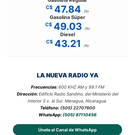
47.84
C$
/ltr
Gasolina Súper
49.03
C$
/ltr
Diesel
43.21
C$
/ltr
LA NUEVA RADIO YA
Frecuencias:
600 KHZ AM y 99.1 FM
Dirección:
Edificio Radio Sandino, del Ministerio del
Interior 3 c. al Sur. Managua, Nicaragua.
Teléfono:
(505) 22707600
WhatsApp:
(505) 87110456
Únete al Canal de WhatsApp