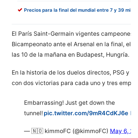
Precios para la final del mundial entre 7 y 39 mil d
El París Saint-Germain vigentes campeones d
Bicampeonato ante el Arsenal en la final, el
las 10 de la mañana en Budapest, Hungría.
En la historia de los duelos directos, PSG y A
con dos victorias para cada uno y tres empat
Embarrassing! Just get down the
tunnel!
pic.twitter.com/9mR4CdKJ6e
ht
— 🇳🇴 kimmoFC (@kimmoFC)
May 6, 2