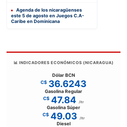
Agenda de los nicaragüenses
este 5 de agosto en Juegos C.A-
Caribe en Dominicana
📊 INDICADORES ECONÓMICOS (NICARAGUA)
Dólar BCN
36.6243
C$
Gasolina Regular
47.84
C$
/ltr
Gasolina Súper
49.03
C$
/ltr
Diesel