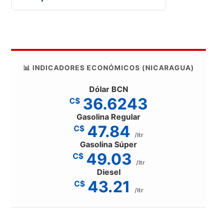
📊 INDICADORES ECONÓMICOS (NICARAGUA)
Dólar BCN
36.6243
C$
Gasolina Regular
47.84
C$
/ltr
Gasolina Súper
49.03
C$
/ltr
Diesel
43.21
C$
/ltr