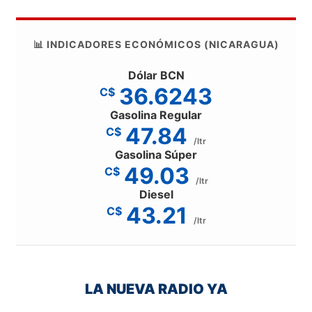
📊 INDICADORES ECONÓMICOS (NICARAGUA)
Dólar BCN
36.6243
C$
Gasolina Regular
47.84
C$
/ltr
Gasolina Súper
49.03
C$
/ltr
Diesel
43.21
C$
/ltr
LA NUEVA RADIO YA