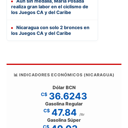
Aun sin medalla, Maria Posada
realiza gran labor en el ciclismo de
los Juegos CA y del Caribe
Nicaragua con solo 2 bronces en
los Juegos CA y del Caribe
📊 INDICADORES ECONÓMICOS (NICARAGUA)
Dólar BCN
36.6243
C$
Gasolina Regular
47.84
C$
/ltr
Gasolina Súper
C$