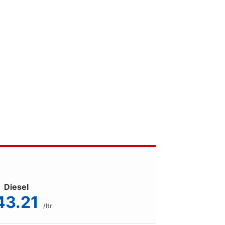
Diesel
43.21
/ltr