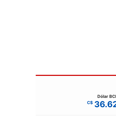
Dólar BC
36.6
C$