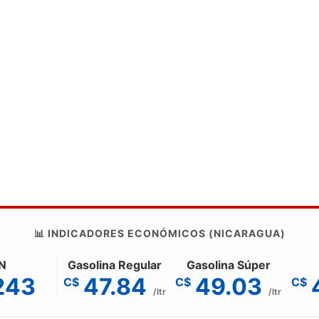
📊 INDICADORES ECONÓMICOS (NICARAGUA)
N
Gasolina Regular
Gasolina Súper
243
47.84
49.03
C$
C$
C$
/ltr
/ltr