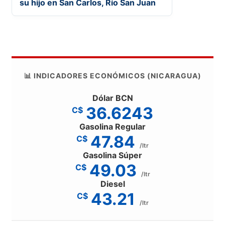
su hijo en San Carlos, Río San Juan
📊 INDICADORES ECONÓMICOS (NICARAGUA)
Dólar BCN
36.6243
C$
Gasolina Regular
47.84
C$
/ltr
Gasolina Súper
49.03
C$
/ltr
Diesel
43.21
C$
/ltr