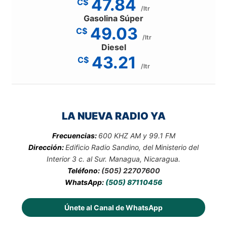
47.84
C$
/ltr
Gasolina Súper
49.03
C$
/ltr
Diesel
43.21
C$
/ltr
LA NUEVA RADIO YA
Frecuencias:
600 KHZ AM y 99.1 FM
Dirección:
Edificio Radio Sandino, del Ministerio del
Interior 3 c. al Sur. Managua, Nicaragua.
Teléfono:
(505) 22707600
WhatsApp:
(505) 87110456
Únete al Canal de WhatsApp