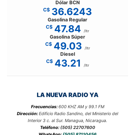
Dólar BCN
36.6243
C$
Gasolina Regular
47.84
C$
/ltr
Gasolina Súper
49.03
C$
/ltr
Diesel
43.21
C$
/ltr
LA NUEVA RADIO YA
Frecuencias:
600 KHZ AM y 99.1 FM
Dirección:
Edificio Radio Sandino, del Ministerio del
Interior 3 c. al Sur. Managua, Nicaragua.
Teléfono:
(505) 22707600
WhatsApp:
(505) 87110456