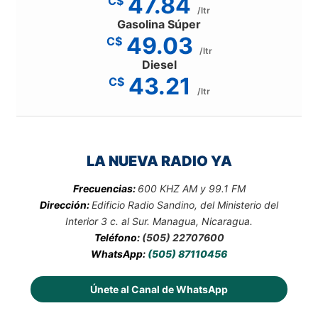
47.84
C$
/ltr
Gasolina Súper
49.03
C$
/ltr
Diesel
43.21
C$
/ltr
LA NUEVA RADIO YA
Frecuencias:
600 KHZ AM y 99.1 FM
Dirección:
Edificio Radio Sandino, del Ministerio del
Interior 3 c. al Sur. Managua, Nicaragua.
Teléfono:
(505) 22707600
WhatsApp:
(505) 87110456
Únete al Canal de WhatsApp