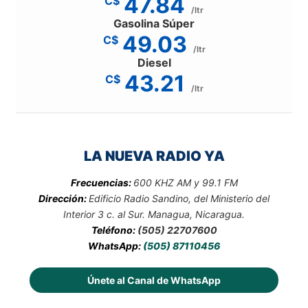
47.84
C$
/ltr
Gasolina Súper
49.03
C$
/ltr
Diesel
43.21
C$
/ltr
LA NUEVA RADIO YA
Frecuencias:
600 KHZ AM y 99.1 FM
Dirección:
Edificio Radio Sandino, del Ministerio del
Interior 3 c. al Sur. Managua, Nicaragua.
Teléfono:
(505) 22707600
WhatsApp:
(505) 87110456
Únete al Canal de WhatsApp