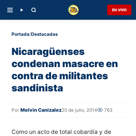
EN VIVO
Portada
/
Destacadas
Nicaragüenses
condenan masacre en
contra de militantes
sandinista
Melvin Canizalez
20 de julio, 2014
763
Por
Como un acto de total cobardía y de