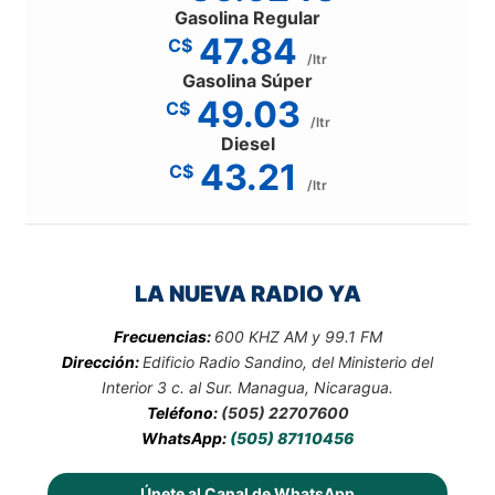
Gasolina Regular
47.84
C$
/ltr
Gasolina Súper
49.03
C$
/ltr
Diesel
43.21
C$
/ltr
LA NUEVA RADIO YA
Frecuencias:
600 KHZ AM y 99.1 FM
Dirección:
Edificio Radio Sandino, del Ministerio del
Interior 3 c. al Sur. Managua, Nicaragua.
Teléfono:
(505) 22707600
WhatsApp:
(505) 87110456
Únete al Canal de WhatsApp