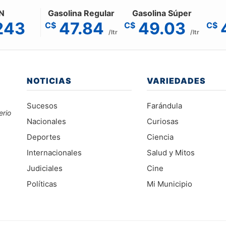
N
Gasolina Regular
Gasolina Súper
243
47.84
49.03
C$
C$
C$
/ltr
/ltr
NOTICIAS
VARIEDADES
Sucesos
Farándula
erio
Nacionales
Curiosas
Deportes
Ciencia
Internacionales
Salud y Mitos
Judiciales
Cine
Políticas
Mi Municipio