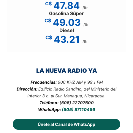
47.84
C$
/ltr
Gasolina Súper
49.03
C$
/ltr
Diesel
43.21
C$
/ltr
LA NUEVA RADIO YA
Frecuencias:
600 KHZ AM y 99.1 FM
Dirección:
Edificio Radio Sandino, del Ministerio del
Interior 3 c. al Sur. Managua, Nicaragua.
Teléfono:
(505) 22707600
WhatsApp:
(505) 87110456
Únete al Canal de WhatsApp