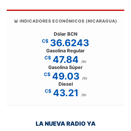
📊 INDICADORES ECONÓMICOS (NICARAGUA)
Dólar BCN
36.6243
C$
Gasolina Regular
47.84
C$
/ltr
Gasolina Súper
49.03
C$
/ltr
Diesel
43.21
C$
/ltr
LA NUEVA RADIO YA